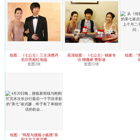
组图：《七公主》三主演携丹
高清组图：《七公主》独家专
组图：“
尼尔亮相红地毯
访 聊撒娇 赞影迷
套图3张
套图33张
组图：“韩星与搜狐小狐狸”系
列大片之崔贞媛