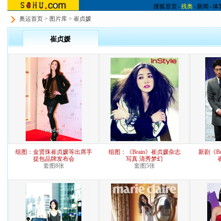
搜狐首页
-
残奥
-
新闻
-
体
奥运首页
>
图片库
> 崔贞媛
崔贞媛
组图：金贤珠崔贞媛等出席手
组图：《Brain》崔贞媛杂志
新剧《B
提包品牌发布会
写真 清秀梦幻
套图8张
套图5张