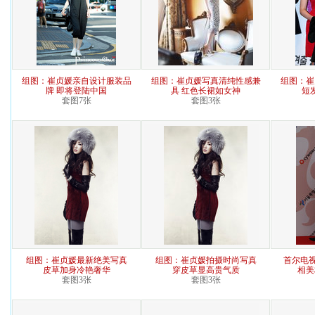
组图：崔贞媛亲自设计服装品
组图：崔贞媛写真清纯性感兼
组图：崔
牌 即将登陆中国
具 红色长裙如女神
短
套图7张
套图3张
组图：崔贞媛最新绝美写真
组图：崔贞媛拍摄时尚写真
首尔电
皮草加身冷艳奢华
穿皮草显高贵气质
相美
套图3张
套图3张